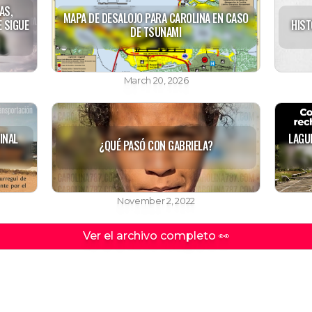
AS,
MAPA DE DESALOJO PARA CAROLINA EN CASO
E SIGUE
HIST
DE TSUNAMI
March 20, 2026
INAL
LAGU
¿QUÉ PASÓ CON GABRIELA?
November 2, 2022
Ver el archivo completo 👀