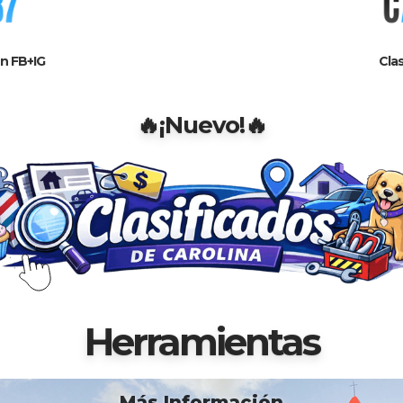
n FB+IG
Clas
🔥¡Nuevo!🔥
Herramientas
Más Información