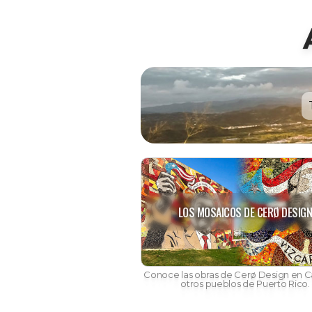
LOS MOSAICOS DE CERØ DESIG
Conoce las obras de Cerø Design en Ca
otros pueblos de Puerto Rico.