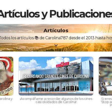
Artículos y Publicacione
Artículos
Todos los artículos 📚 de Carolina787 desde el 2013 hasta ho
N
RECORDANDO GRANDES CINES DE CAROLINA
rolina y
¡Acompáñame a recordar algunos de los cines
Si ere
casi olvidados de Carolina!
Stop a
P