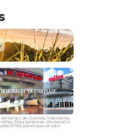
s
y
MEMORIAS DE "LA OTRA PLAZA"
s del tiempo de CineVista, Videolandia,
nd Play, Pizza Jamboree, Woolworth o
ueblo XTRA, ¡tienes que ver esto!