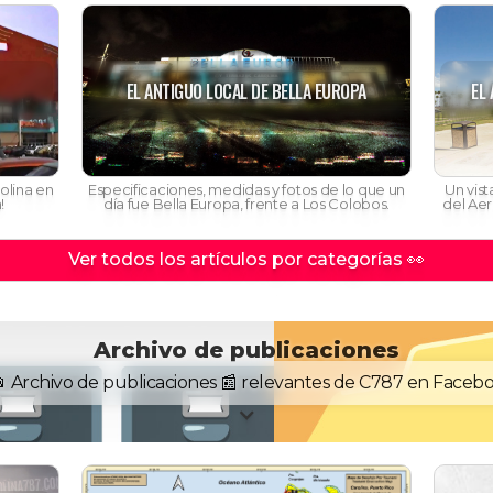
EL ANTIGUO LOCAL DE BELLA EUROPA
EL
olina en
Especificaciones, medidas y fotos de lo que un
Un vis
!
día fue Bella Europa, frente a Los Colobos.
del Aer
Ver todos los artículos por categorías 👀
Archivo de publicaciones
️📂 Archivo de publicaciones 📰 relevantes de C787 en Faceb