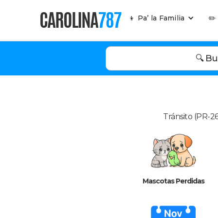
CAROLINA
787
👦 Pa’ la Familia
✏️
🔍 Bu
Tránsito (PR-26
Mascotas Perdidas