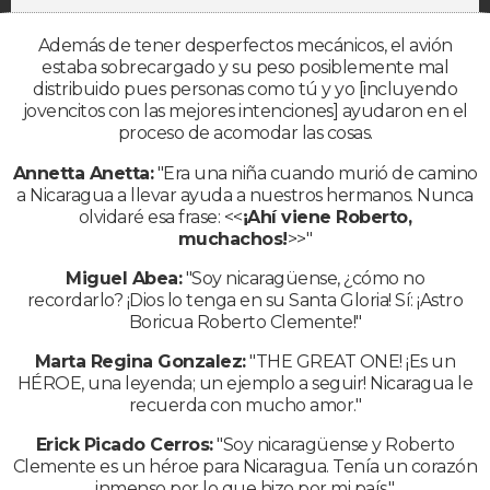
Además de tener desperfectos mecánicos, el avión
estaba sobrecargado y su peso posiblemente mal
distribuido pues personas como tú y yo [incluyendo
jovencitos con las mejores intenciones] ayudaron en el
proceso de acomodar las cosas.
Annetta Anetta:
"Era una niña cuando murió de camino
a Nicaragua a llevar ayuda a nuestros hermanos. Nunca
olvidaré esa frase: <<
¡Ahí viene Roberto,
muchachos!
>>"
Miguel Abea:
"Soy nicaragüense, ¿cómo no
recordarlo? ¡Dios lo tenga en su Santa Gloria! Sí: ¡Astro
Boricua Roberto Clemente!"
Marta Regina Gonzalez:
"THE GREAT ONE! ¡Es un
HÉROE, una leyenda; un ejemplo a seguir! Nicaragua le
recuerda con mucho amor."
Erick Picado Cerros:
"Soy nicaragüense y Roberto
Clemente es un héroe para Nicaragua. Tenía un corazón
inmenso por lo que hizo por mi país."