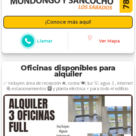
¡Conoce más aquí!
Llamar
Ver Mapa
Oficinas disponibles para
alquiler
✅ Incluyen: área de recepción 🛎️, cocina 🍽️, luz 💡, agua 💧, internet
🌐, estacionamientos 🅿️ y planta eléctrica ⚡ para todo el edificio.