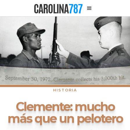
CAROLINA
787
HISTORIA
Clemente: mucho
más que un pelotero