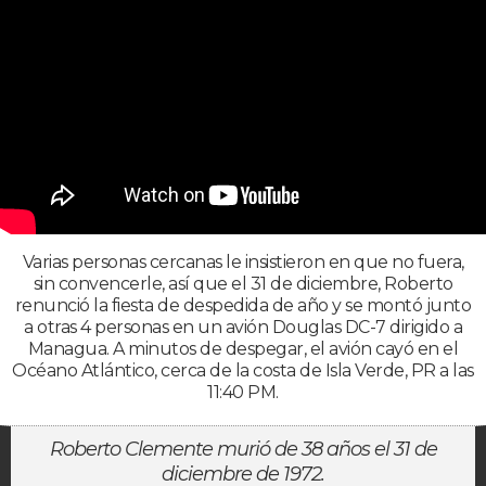
Varias personas cercanas le insistieron en que no fuera,
sin convencerle, así que el 31 de diciembre, Roberto
renunció la fiesta de despedida de año y se montó junto
a otras 4 personas en un avión Douglas DC-7 dirigido a
Managua. A minutos de despegar, el avión cayó en el
Océano Atlántico, cerca de la costa de Isla Verde, PR a las
11:40 PM.
Roberto Clemente murió de 38 años el 31 de
diciembre de 1972.